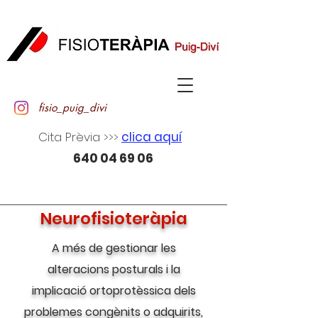
fisio_puig_divi
Cita Prèvia >>>
clica aquí
640 04 69 06
Neurofisioteràpia
A més de gestionar les
alteracions posturals i la
implicació ortoprotèssica dels
problemes congènits o adquirits,