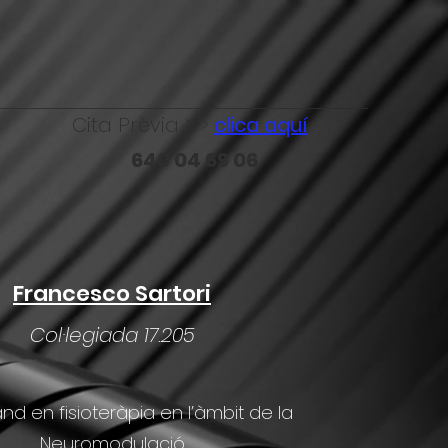
Cita Prèvia >>>
clica aquí
640 04 69 06
Francesco Sartori
Col·legiada 17.205
nd en fisioteràpia en l’àmbit de la
Neuromodulació