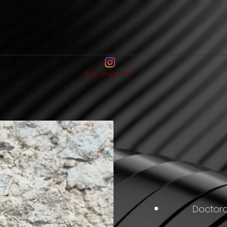
fisio_puig_divi
Doctora