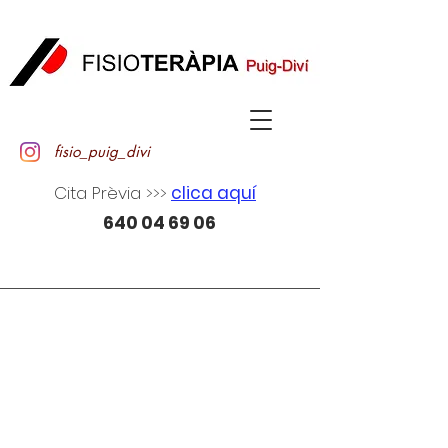
fisio_puig_divi
Cita Prèvia >>>
clica aquí
640 04 69 06